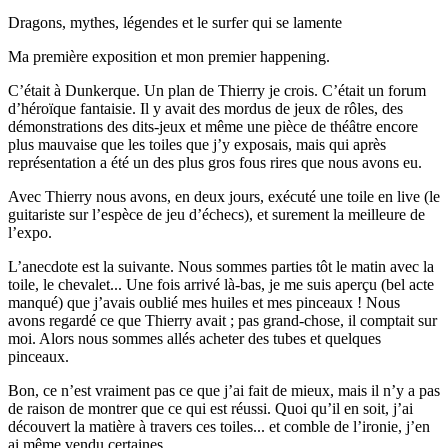
Dragons, mythes, légendes et le surfer qui se lamente
Ma première exposition et mon premier happening.
C’était à Dunkerque. Un plan de Thierry je crois. C’était un forum
d’héroïque fantaisie. Il y avait des mordus de jeux de rôles, des
démonstrations des dits-jeux et même une pièce de théâtre encore
plus mauvaise que les toiles que j’y exposais, mais qui après
représentation a été un des plus gros fous rires que nous avons eu.
Avec Thierry nous avons, en deux jours, exécuté une toile en live (le
guitariste sur l’espèce de jeu d’échecs), et surement la meilleure de
l’expo.
L’anecdote est la suivante. Nous sommes parties tôt le matin avec la
toile, le chevalet... Une fois arrivé là-bas, je me suis aperçu (bel acte
manqué) que j’avais oublié mes huiles et mes pinceaux ! Nous
avons regardé ce que Thierry avait ; pas grand-chose, il comptait sur
moi. Alors nous sommes allés acheter des tubes et quelques
pinceaux.
Bon, ce n’est vraiment pas ce que j’ai fait de mieux, mais il n’y a pas
de raison de montrer que ce qui est réussi. Quoi qu’il en soit, j’ai
découvert la matière à travers ces toiles... et comble de l’ironie, j’en
ai même vendu certaines.