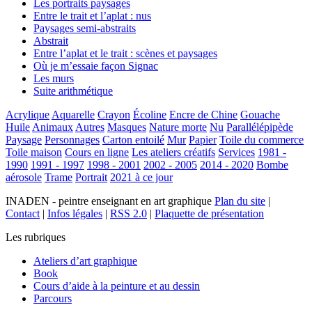
Les portraits paysages
Entre le trait et l’aplat : nus
Paysages semi-abstraits
Abstrait
Entre l’aplat et le trait : scènes et paysages
Où je m’essaie façon Signac
Les murs
Suite arithmétique
Acrylique
Aquarelle
Crayon
Écoline
Encre de Chine
Gouache
Huile
Animaux
Autres
Masques
Nature morte
Nu
Parallélépipède
Paysage
Personnages
Carton entoilé
Mur
Papier
Toile du commerce
Toile maison
Cours en ligne
Les ateliers créatifs
Services
1981 -
1990
1991 - 1997
1998 - 2001
2002 - 2005
2014 - 2020
Bombe
aérosole
Trame
Portrait
2021 à ce jour
INADEN - peintre enseignant en art graphique
Plan du site
|
Contact
|
Infos légales
|
RSS 2.0
|
Plaquette de présentation
Les rubriques
Ateliers d’art graphique
Book
Cours d’aide à la peinture et au dessin
Parcours