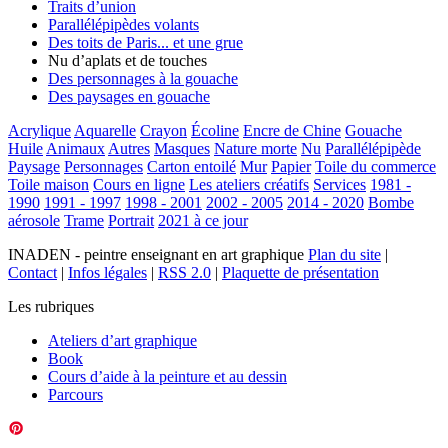
Traits d’union
Parallélépipèdes volants
Des toits de Paris... et une grue
Nu d’aplats et de touches
Des personnages à la gouache
Des paysages en gouache
Acrylique
Aquarelle
Crayon
Écoline
Encre de Chine
Gouache
Huile
Animaux
Autres
Masques
Nature morte
Nu
Parallélépipède
Paysage
Personnages
Carton entoilé
Mur
Papier
Toile du commerce
Toile maison
Cours en ligne
Les ateliers créatifs
Services
1981 -
1990
1991 - 1997
1998 - 2001
2002 - 2005
2014 - 2020
Bombe
aérosole
Trame
Portrait
2021 à ce jour
INADEN - peintre enseignant en art graphique
Plan du site
|
Contact
|
Infos légales
|
RSS 2.0
|
Plaquette de présentation
Les rubriques
Ateliers d’art graphique
Book
Cours d’aide à la peinture et au dessin
Parcours