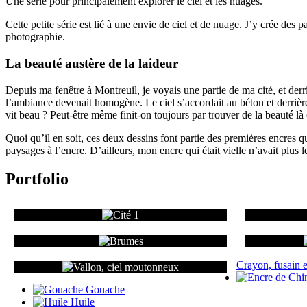
Une série pour principalement explorer le ciel et les nuages.
Cette petite série est lié à une envie de ciel et de nuage. J’y crée des 
photographie.
La beauté austère de la laideur
Depuis ma fenêtre à Montreuil, je voyais une partie de ma cité, et derriè
l’ambiance devenait homogène. Le ciel s’accordait au béton et derrière la
vit beau ? Peut-être même finit-on toujours par trouver de la beauté là
Quoi qu’il en soit, ces deux dessins font partie des premières encres que
paysages à l’encre. D’ailleurs, mon encre qui était vielle n’avait plus 
Portfolio
Crayon, fusain e
Gouache
Huile